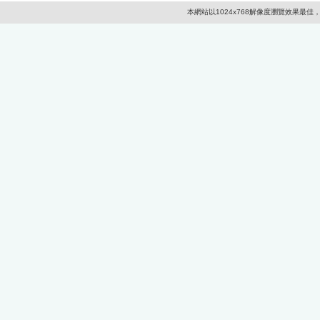
本網站以1024x768解像度瀏覽效果最佳，並應以